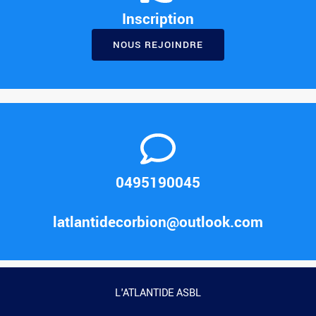
Inscription
NOUS REJOINDRE
0495190045
latlantidecorbion@outlook.com
L'ATLANTIDE ASBL